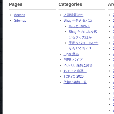
Pages
Categories
Ar
Access
入荷情報ほか
Sitemap
Shag 手巻きタバコ
もっと RAW☆
Shag たのしみを広
げるグッズほか
手巻タバコ、あなた
ならどう巻く？
Cigar 葉巻
PIPE パイプ
Pick Up 銘柄ご紹介
ちょっと道草…
TOKYO 2020
取扱い銘柄一覧