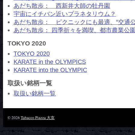
あだち散歩： 西新井大師の牡丹園
宇宙にイチバン近いプラネタリウム？
あだち散歩： ピクニックにも最適、“交通公
あだち散歩： 四季折々を満喫、都市農業公
TOKYO 2020
TOKYO 2020
KARATE in the OLYMPICS
KARATE into the OLYMPIC
取扱い銘柄一覧
取扱い銘柄一覧
© 2026
Tabacco Piazza 大京