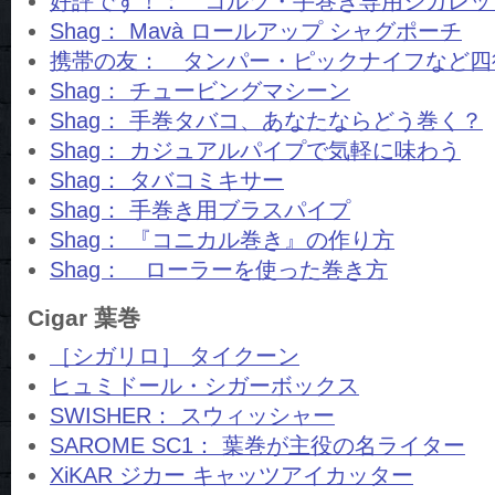
好評です！： コルツ・手巻き専用シガレッ
Shag： Mavà ロールアップ シャグポーチ
携帯の友： タンパー・ピックナイフなど四
Shag： チュービングマシーン
Shag： 手巻タバコ、あなたならどう巻く？
Shag： カジュアルパイプで気軽に味わう
Shag： タバコミキサー
Shag： 手巻き用ブラスパイプ
Shag： 『コニカル巻き』の作り方
Shag： ローラーを使った巻き方
Cigar 葉巻
［シガリロ］ タイクーン
ヒュミドール・シガーボックス
SWISHER： スウィッシャー
SAROME SC1： 葉巻が主役の名ライター
XiKAR ジカー キャッツアイカッター