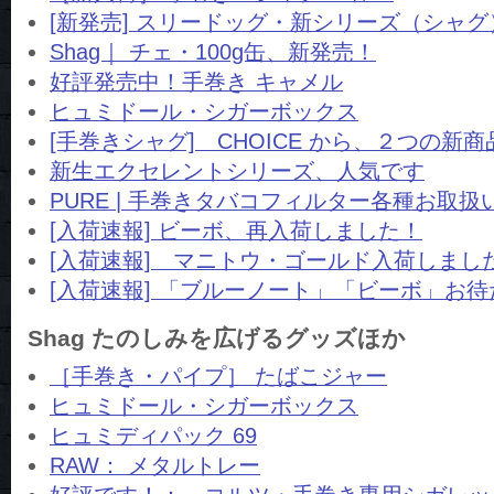
[新発売] スリードッグ・新シリーズ（シャグ
Shag｜ チェ・100g缶、新発売！
好評発売中！手巻き キャメル
ヒュミドール・シガーボックス
[手巻きシャグ] CHOICE から、２つの新商
新生エクセレントシリーズ、人気です
PURE | 手巻きタバコフィルター各種お取扱
[入荷速報] ビーボ、再入荷しました！
[入荷速報] マニトウ・ゴールド入荷しまし
[入荷速報] 「ブルーノート」「ビーボ」お
Shag たのしみを広げるグッズほか
［手巻き・パイプ］ たばこジャー
ヒュミドール・シガーボックス
ヒュミディパック 69
RAW： メタルトレー