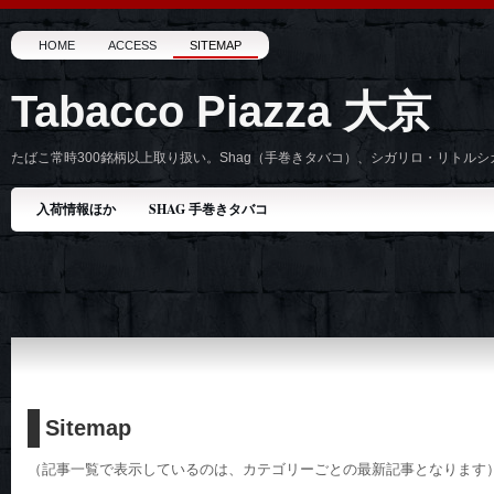
HOME
ACCESS
SITEMAP
Tabacco Piazza 大京
たばこ常時300銘柄以上取り扱い。Shag（手巻きタバコ）、シガリロ・リトル
入荷情報ほか
SHAG 手巻きタバコ
Sitemap
（記事一覧で表示しているのは、カテゴリーごとの最新記事となります