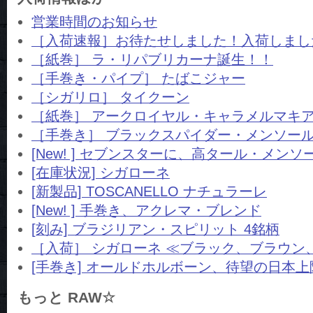
営業時間のお知らせ
［入荷速報］お待たせしました！入荷しまし
［紙巻］ ラ・リパブリカーナ誕生！！
［手巻き・パイプ］ たばこジャー
［シガリロ］ タイクーン
［紙巻］ アークロイヤル・キャラメルマキ
［手巻き］ ブラックスパイダー・メンソー
[New! ] セブンスターに、高タール・メンソ
[在庫状況] シガローネ
[新製品] TOSCANELLO ナチュラーレ
[New! ] 手巻き、アクレマ・ブレンド
[刻み] ブラジリアン・スピリット 4銘柄
［入荷］ シガローネ ≪ブラック、ブラウン
[手巻き] オールドホルボーン、待望の日本上
もっと RAW☆