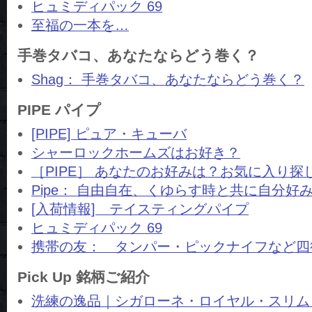
ヒュミディパック 69
至福の一本を…
手巻タバコ、あなたならどう巻く？
Shag： 手巻タバコ、あなたならどう巻く？
PIPE パイプ
[PIPE] ピュア・キューバ
シャーロックホームズはお好き？
［PIPE］ あなたのお好みは？お気に入り
Pipe： 自由自在、くゆらす時と共に自分好
[入荷情報] テイスティングパイプ
ヒュミディパック 69
携帯の友： タンパー・ピックナイフなど四
Pick Up 銘柄ご紹介
洗練の逸品｜シガローネ・ロイヤル・スリム