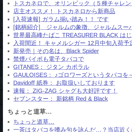
トスカネロで、オリンピック（５種チャレン
店主オススメ！ トスカネロから新商品
[入荷速報] ガラム揃い踏み！！ です
[銘柄紹介] ジャルムの象徴、ジャルムスー
世界最高峰たばこ TREASURER BLACK 
入荷間近！ キャメルシガー 12月中旬入荷予
新発売｜その名は、Black Spider
禁煙パイポも電子タバコで
GITANES： ジタン カポラル
GAULOISES： ♪ゴロワーズというタバコを
Davidoff 紙巻： お取扱いしております
速報： ZIG-ZAG シャグも大好評です！
セブンスター： 新銘柄 Red & Black
ちょっと道草…
ちょっと道草…
一茶はタバコを嗜み句を詠んだ…？当店近く