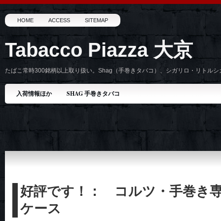
HOME
ACCESS
SITEMAP
Tabacco Piazza 大京
たばこ常時300銘柄以上取り扱い。Shag（手巻きタバコ）、シガリロ・リトル
入荷情報ほか
SHAG 手巻きタバコ
好評です！： コルツ・手巻き
ケース