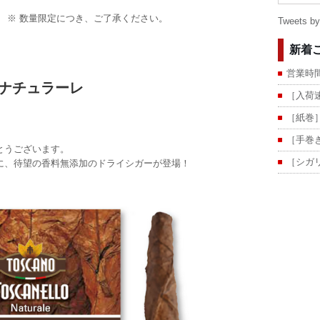
 ※ 数量限定につき、ご了承ください。
Tweets b
新着
営業時
O ナチュラーレ
［入荷
［紙巻
［手巻
とうございます。
［シガ
、待望の香料無添加のドライシガーが登場！