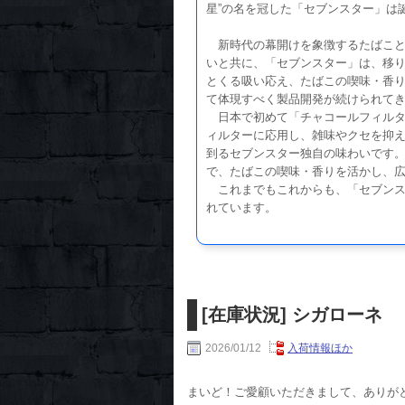
星”の名を冠した「セブンスター」は
新時代の幕開けを象徴するたばこと
いと共に、「セブンスター」は、移
とくる吸い応え、たばこの喫味・香
て体現すべく製品開発が続けられて
日本で初めて「チャコールフィルタ
ィルターに応用し、雑味やクセを抑え
到るセブンスター独自の味わいです
で、たばこの喫味・香りを活かし、
これまでもこれからも、「セブンス
れています。
[在庫状況] シガローネ
2026/01/12
入荷情報ほか
まいど！ご愛顧いただきまして、ありが