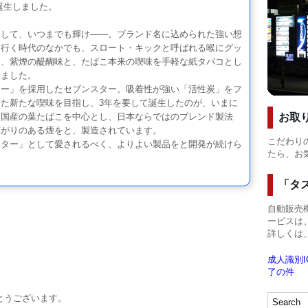
誕生しました。
して、いつまでも輝け――。ブランド名に込められた強い想
り行く時代のなかでも、スロート・キックと呼ばれる喉にグッ
り、紫煙の醍醐味と、たばこ本来の喫味を手軽な紙タバコとし
きました。
ー」を採用したセブンスター。吸着性が強い「活性炭」をフ
た新たな喫味を目指し、3年を要して誕生したのが、いまに
。国産の葉たばこを中心とし、日本ならではのブレンド製法
お取
広がりのある煙をと、製造されています。
こだわり
ター」として愛されるべく、よりよい製品をと開発が続けら
たら、お
「タ
自動販売機
ービスは、
詳しくは
成人識別I
了の件
とうございます。