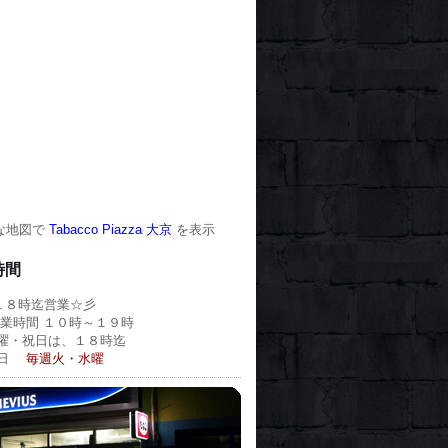
な地図で
Tabacco Piazza 大京
を表示
時間
１８時迄営業☆彡
業時間 １０時～１９時
曜・祝日は、１８時迄
休日
毎週火・水曜