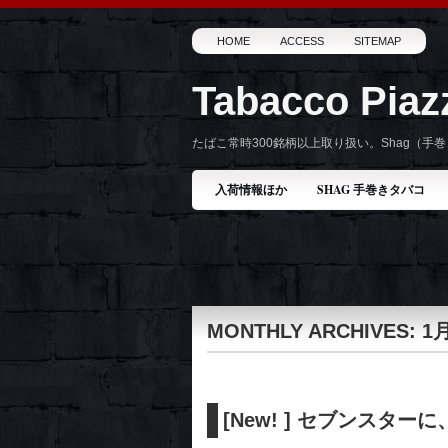
HOME
ACCESS
SITEMAP
Tabacco Pia
たばこ常時300銘柄以上取り扱い。Shag（
入荷情報ほか
SHAG 手巻きタバコ
MONTHLY ARCHIVES:
1月
[New! ] セブンスタ