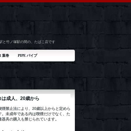
井駅と竹ノ塚駅の間の、たばこ店です
R 葉巻
PIPE パイプ
 UP 銘柄ご紹介
ちょっと道草…
 2020
取扱い銘柄一覧
コは成人、20歳から
喫煙禁止法により、20歳以上からと定めら
す。未成年である内は喫煙だけでなく、た
連器具の購入も禁じられています。