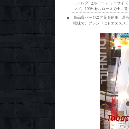
（アレダ セルロース ミニサイズ（
ング。100%セルロースで土に還
高品質バージニア葉を使用、滑
喫味で、ブレンドにもオススメ