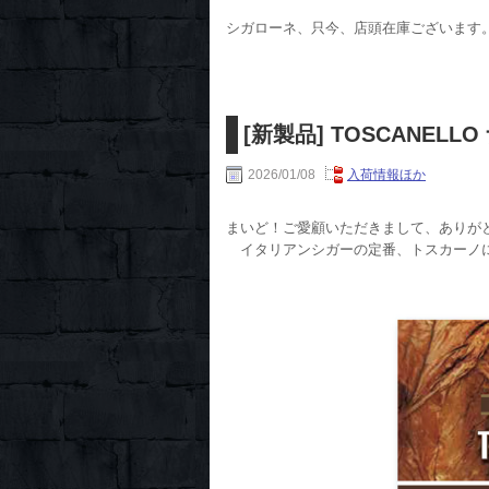
シガローネ、只今、店頭在庫ございます。
[新製品] TOSCANELL
2026/01/08
入荷情報ほか
まいど！ご愛顧いただきまして、ありが
イタリアンシガーの定番、トスカーノに