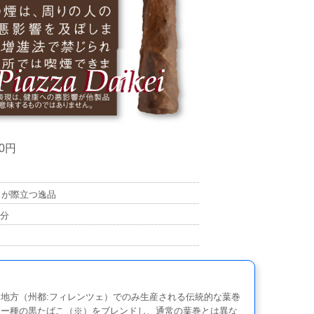
0円
りが際立つ逸品
0分
地方（州都:フィレンツェ）でのみ生産される伝統的な葉巻
キー種の黒たばこ（※）をブレンドし、通常の葉巻とは異な