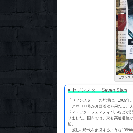
セブンスタ
■ セブンスター Seven Stars
「セブンスター」の登場は、1969年
アポロ11号が月面着陸を果たし、
ドストック・フェスティバルなどが
りました。国内では、東名高速道路が
始。
激動の時代を象徴するような1969年