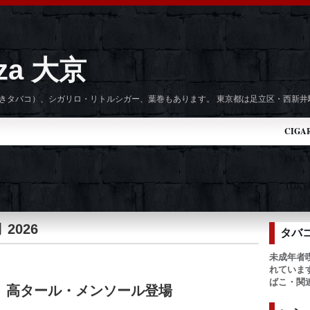
zza 大京
手巻きタバコ）、シガリロ・リトルシガー、葉巻もあります。 東京都は足立区・西新
CIGA
PICK
TOKYO
 2026
タバ
未成年者
れていま
ばこ・関
ーに、高タール・メンソール登場