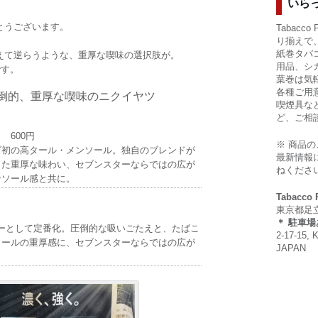
いら
とうございます。
Tabacc
り揃えで
紙巻タバ
えて逆らうような、重厚な喫味の選択肢が。
用品、シ
です。
葉巻は気
各種ご用
倒的、重厚な喫味のニクイヤツ
喫煙具な
ど、ご相
ト
600円
※ 商品
ズ初の高タール・メンソール。独自のブレンドが
最新情報
した重厚な味わい、セブンスターならではの広が
ねくださ
ンソール感と共に。
Tabacco
東京都足立区
＊ 駐車
ターとして定番化。圧倒的な吸いごたえと、たばこ
2-17-15, 
タールの重厚感に、セブンスターならではの広が
JAPAN