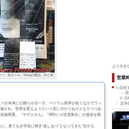
より大き
ー、高タール、18mgの製品、白と黒
営業
☆店売
： 営
。
※ 日
人々が未来に心躍らせる一方、ベトナム戦争が続くなかでウッ
： 定
開催され、世界を変えようという若い力がうねりとなりつつあ
全線開通、『サザエさん』『8時だョ!全員集合』が放送を開
に、果てなき宇宙に輝き”道しるべ”となってきた“北斗七