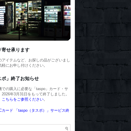
り寄せ承ります
のアイテムなど、お探しの品がございまし
気軽にお申し付けください。
スポ」終了お知らせ
での購入に必要な「taspo」カード・サ
2026年3月31日をもって終了しました。
、
こちらをご参照ください
。
Cカード 「taspo（タスポ）」サービス終