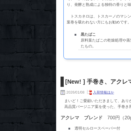
り、発酵と熟成による独特の香りと
トスカネロは、トスカーノのマシン
葉巻を吸われない方にもお勧めです
黒たばこ
原料葉たばこの乾燥処理や蒸
たもの。
[New! ] 手巻き、アク
2026/01/08
入荷情報ほか
まいど！ご愛顧いただきまして、あり
高品質バージニア葉を使った、手巻き
アクレマ ブレンド
700円（20
透明セルロースペーパー付