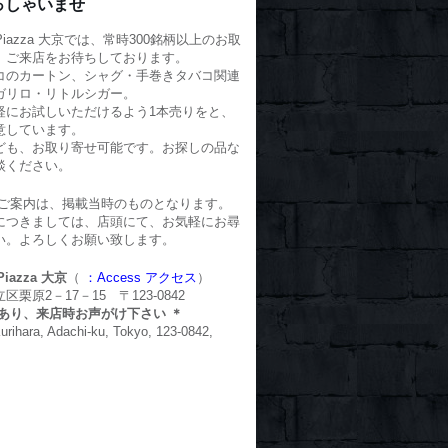
っしゃいませ
o Piazza 大京では、常時300銘柄以上のお取
、ご来店をお待ちしております。
コのカートン、シャグ・手巻きタバコ関連
ガリロ・リトルシガー。
軽にお試しいただけるよう1本売りをと、
意しています。
ども、お取り寄せ可能です。お探しの品な
談ください。
のご案内は、掲載当時のものとなります。
につきましては、店頭にて、お気軽にお尋
い。よろしくお願い致します。
 Piazza 大京
（
：Access アクセス
）
栗原2－17－15 〒123-0842
場あり、来店時お声がけ下さい ＊
Kurihara, Adachi-ku, Tokyo, 123-0842,