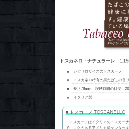
トスカネロ・ナチュラーレ
1,15
シガリロサイズのトスカーノ
トスカネロ特有の黒たばこの香
長さ78mm、喫煙時間の目安：2
イタリア製
■ トスカーノ TOSCANELLO
トスカーノはイタリアのトスカーナ
で、コクのあるアメリカ産ケンタッ