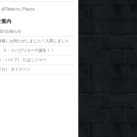
y @Tabacco_Piazza
ご案内
間のお知らせ
速報］お待たせしました！入荷しました
］ ラ・リパブリカーナ誕生！！
き・パイプ］ たばこジャー
リロ］ タイクーン