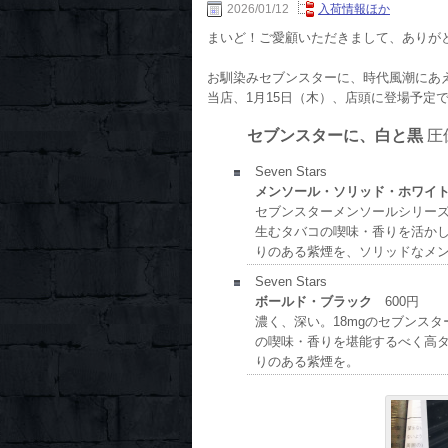
2026/01/12
入荷情報ほか
まいど！ご愛顧いただきまして、ありが
お馴染みセブンスターに、時代風潮にあ
当店、1月15日（木）、店頭に登場予定
セブンスターに、白と黒
圧
Seven Stars
メンソール・ソリッド・ホワイ
セブンスターメンソールシリー
生むタバコの喫味・香りを活か
りのある紫煙を、ソリッドなメ
Seven Stars
ボールド・ブラック
600円
濃く、深い。18mgのセブンス
の喫味・香りを堪能するべく高
りのある紫煙を。