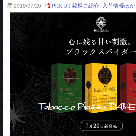
2018/07/20
Pick Up 銘柄ご紹介
,
入荷情報ほか