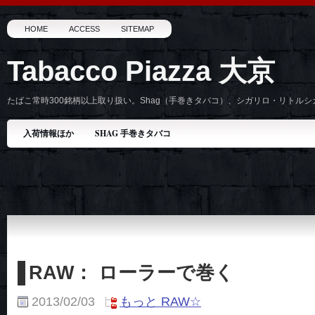
HOME
ACCESS
SITEMAP
Tabacco Piazza 大京
たばこ常時300銘柄以上取り扱い。Shag（手巻きタバコ）、シガリロ・リトル
入荷情報ほか
SHAG 手巻きタバコ
RAW： ローラーで巻く
2013/02/03
もっと RAW☆