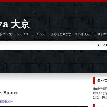
zza 大京
手巻きタバコ）、シガリロ・リトルシガー、葉巻もあります。 東京都は足立区・西新
CIGA
PICK
TOKYO
タバ
未成年者
Spider
れていま
ばこ・関
荷情報ほか