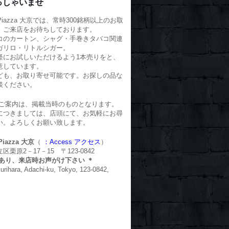
っしゃいませ
o Piazza 大京では、常時300銘柄以上のお取
、ご来店をお待ちしております。
コのカートン、シャグ・手巻きタバコ関連
ガリロ・リトルシガー。
軽にお試しいただけるよう1本売りをと、
意しています。
ども、お取り寄せ可能です。お探しの品な
談ください。
のご案内は、掲載当時のものとなります。
につきましては、店頭にて、お気軽にお尋
い。よろしくお願い致します。
 Piazza 大京
（
：Access アクセス
）
栗原2－17－15 〒123-0842
場あり、来店時お声がけ下さい ＊
Kurihara, Adachi-ku, Tokyo, 123-0842,