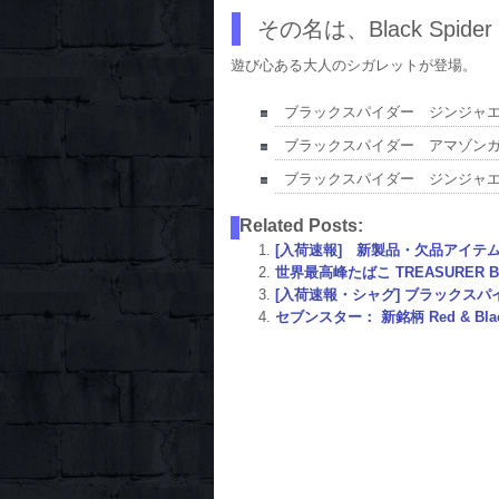
その名は、Black Spider
遊び心ある大人のシガレットが登場。
ブラックスパイダー ジンジャ
ブラックスパイダー アマゾン
ブラックスパイダー ジンジャ
Related Posts:
[入荷速報] 新製品・欠品アイテ
世界最高峰たばこ TREASURER 
[入荷速報・シャグ] ブラックス
セブンスター： 新銘柄 Red & Bla