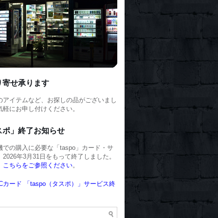
り寄せ承ります
のアイテムなど、お探しの品がございまし
気軽にお申し付けください。
スポ」終了お知らせ
での購入に必要な「taspo」カード・サ
2026年3月31日をもって終了しました。
、
こちらをご参照ください
。
Cカード 「taspo（タスポ）」サービス終