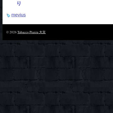
り
mevius
© 2026
Tabacco Piazza 大京