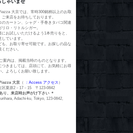
っしゃいませ
o Piazza 大京では、常時300銘柄以上のお取
、ご来店をお待ちしております。
コのカートン、シャグ・手巻きタバコ関連
ガリロ・リトルシガー。
軽にお試しいただけるよう1本売りをと、
意しています。
ども、お取り寄せ可能です。お探しの品な
談ください。
のご案内は、掲載当時のものとなります。
につきましては、店頭にて、お気軽にお尋
い。よろしくお願い致します。
 Piazza 大京
（
：Access アクセス
）
栗原2－17－15 〒123-0842
場あり、来店時お声がけ下さい ＊
Kurihara, Adachi-ku, Tokyo, 123-0842,