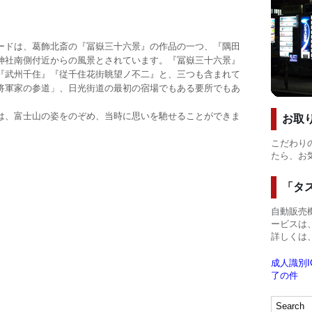
ードは、葛飾北斎の『冨嶽三十六景』の作品の一つ、『隅田
神社南側付近からの風景とされています。『冨嶽三十六景』
『武州千住』『従千住花街眺望ノ不二』と、三つも含まれて
将軍家の参道」、日光街道の最初の宿場でもある要所でもあ
、富士山の姿をのぞめ、当時に思いを馳せることができま
お取
こだわり
たら、お
「タ
自動販売機
ービスは、
詳しくは
成人識別I
了の件