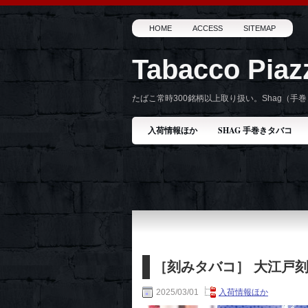
HOME
ACCESS
SITEMAP
Tabacco Pia
たばこ常時300銘柄以上取り扱い。Shag（
入荷情報ほか
SHAG 手巻きタバコ
［刻みタバコ］ 大江戸
2025/03/01
入荷情報ほか