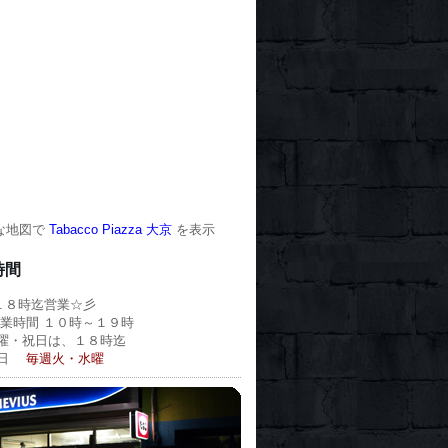
な地図で
Tabacco Piazza 大京
を表示
時間
１８時迄営業☆彡
業時間 １０時～１９時
曜・祝日は、１８時迄
休日
毎週火・水曜