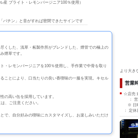
ジル産 ブライト・レモンバージニア100％使用）
「パチン」と音がすれば密閉できたサインです
尽くした、浅草・柘製作所がブレンドした、煙管での極上の
刻み煙草です。
・レモンバージニアを100％使用し、手作業で中骨を取り
より大き
ることにより、口当たりの良い香喫味の一服を実現。キセル
営業
☆店売
性の高い缶を採用しています。
： 営
には、ご注意ください。
※ 日
： 定
とで、自分好みの喫味にカスタマイズし、お楽しみいただけ