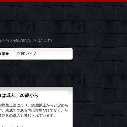
井駅と竹ノ塚駅の間の、たばこ店です
R 葉巻
PIPE パイプ
 UP 銘柄ご紹介
ちょっと道草…
 2020
取扱い銘柄一覧
コは成人、20歳から
喫煙禁止法により、20歳以上からと定めら
す。未成年である内は喫煙だけでなく、た
連器具の購入も禁じられています。