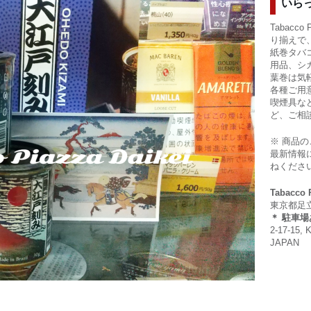
いら
Tabacc
り揃えで
紙巻タバ
用品、シ
葉巻は気
各種ご用
喫煙具な
ど、ご相
※ 商品
最新情報
ねくださ
Tabacco
東京都足立区
＊ 駐車
2-17-15, 
JAPAN