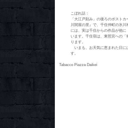
こぼれ話：
「大江戸刻み」の後ろのポストカ
川関屋の里』で、千住仲町の氷川
には、実は千住からの作品が他に
います。千住宿は、東照宮への「
ります。
いまも、お天気に恵まれた日には
す。
Tabacco Piazza Daikei