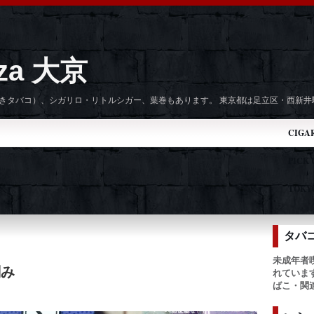
zza 大京
手巻きタバコ）、シガリロ・リトルシガー、葉巻もあります。 東京都は足立区・西新
CIGA
PICK
TOKYO
タバ
未成年者
刻み
れていま
ばこ・関