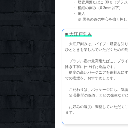
・ 煙管用葉たばこ 30ｇ（ブラ
・ 極細の刻み（0.3mm以下）
・ 缶入
※ 黒色の蓋の中心を強く押し
■ 大江戸刻み
大江戸刻みは。パイプ・煙管を知り
ひとときを楽しんでいただくための
ブラジル産の最高級たばこ、ブライト
除き丁寧に仕上げた逸品です。
糖度の高いバージニアを細刻みにす
での喫煙を、おすすめします。
こだわりは、パッケージにも。気密
※ 長期間の保管、カビの発生など
お好みの湿度に調整していただくこ
ます。