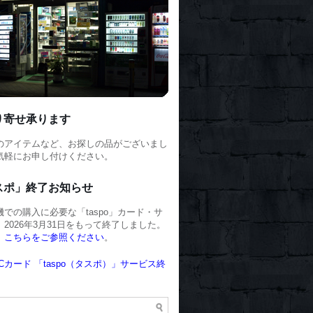
り寄せ承ります
のアイテムなど、お探しの品がございまし
気軽にお申し付けください。
スポ」終了お知らせ
での購入に必要な「taspo」カード・サ
2026年3月31日をもって終了しました。
、
こちらをご参照ください
。
Cカード 「taspo（タスポ）」サービス終