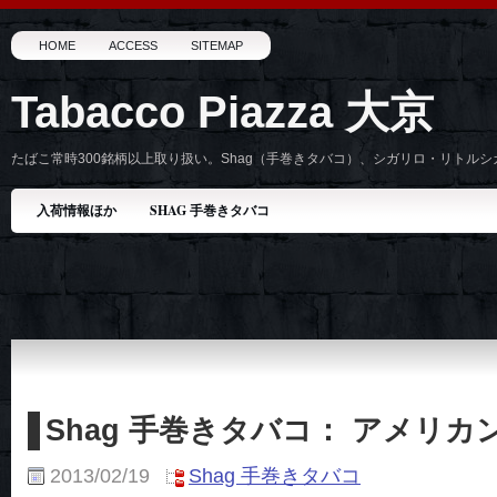
HOME
ACCESS
SITEMAP
Tabacco Piazza 大京
たばこ常時300銘柄以上取り扱い。Shag（手巻きタバコ）、シガリロ・リトル
入荷情報ほか
SHAG 手巻きタバコ
Shag 手巻きタバコ： アメリ
2013/02/19
Shag 手巻きタバコ