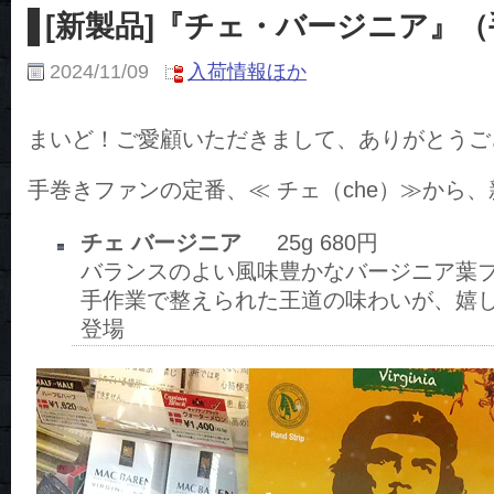
[新製品]『チェ・バージニア』
2024/11/09
入荷情報ほか
まいど！ご愛顧いただきまして、ありがとうご
手巻きファンの定番、≪ チェ（che）≫から
チェ バージニア
25g 680円
バランスのよい風味豊かなバージニア葉
手作業で整えられた王道の味わいが、嬉
登場