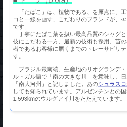
■ ドーラ（D’ora）
「たばこ」は、植物である、を原点に、工
コと一線を画す、こだわりのブランドが、≪ド
です。
丁寧にたばこ葉を扱い最高品質のシャグと
技にこだわる一方、最新の技術も採用、苗の
者であるお客様に届くまでのトレーサビリテ
す。
ブラジル最南端、生産地のリオグランデ・
ルトガル語で「南の大きな川」を意味し、日
「南大河州」と記しました。あの
シュラスコ
しても知られています。アルゼンチンとの国
1,593kmのウルグアイ川をたたえています。