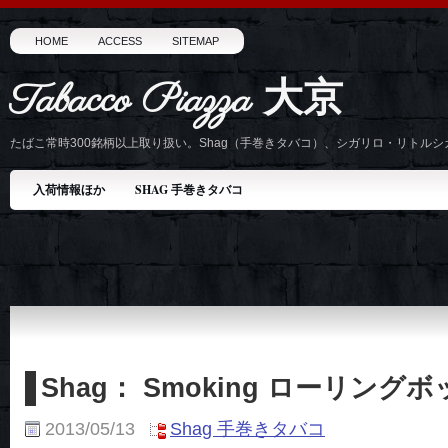
HOME
ACCESS
SITEMAP
Tabacco Piazza 大京
たばこ常時300銘柄以上取り扱い。Shag（手巻きタバコ）、シガリロ・リトル
入荷情報ほか
SHAG 手巻きタバコ
Shag： Smoking ローリング
2013/05/13
Shag 手巻きタバコ