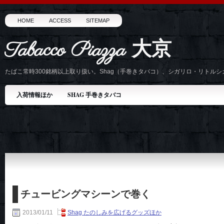
HOME
ACCESS
SITEMAP
Tabacco Piazza 大京
たばこ常時300銘柄以上取り扱い。Shag（手巻きタバコ）、シガリロ・リトル
入荷情報ほか
SHAG 手巻きタバコ
チュービングマシーンで巻く
2013/01/11
Shag たのしみを広げるグッズほか